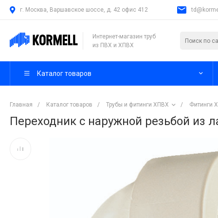
г. Москва, Варшавское шоссе, д. 42 офис 412
td@kormel
Интернет-магазин труб
из ПВХ и ХПВХ
Каталог товаров
Главная
/
Каталог товаров
/
Трубы и фитинги ХПВХ
/
Фитинги 
Переходник с наружной резьбой из л