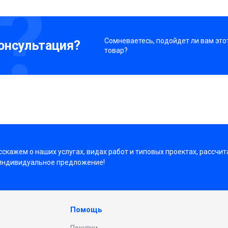
Сомневаетесь, подойдет ли вам это
онсультация?
товар?
скажем о наших услугах, видах работ и типовых проектах, рассчит
индивидуальное предложение!
Помощь