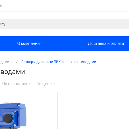
l.ru
О компании
Доставка и оплата
одами
/
Затворы дисковые ПВХ с электроприводами
иводами
По названию
По цене