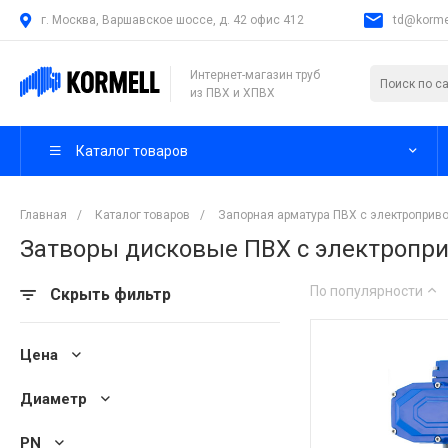
г. Москва, Варшавское шоссе, д. 42 офис 412
td@kormel
Интернет-магазин труб
из ПВХ и ХПВХ
Каталог товаров
Главная
/
Каталог товаров
/
Запорная арматура ПВХ с электроприв
Затворы дисковые ПВХ с электропр
По популярности
Скрыть фильтр
Цена
Диаметр
PN