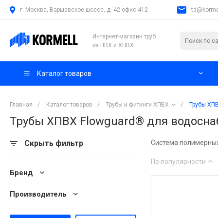
г. Москва, Варшавское шоссе, д. 42 офис 412
td@kormel
Интернет-магазин труб
из ПВХ и ХПВХ
Каталог товаров
Главная
/
Каталог товаров
/
Трубы и фитинги ХПВХ
/
Трубы ХП
Трубы ХПВХ Flowguard® для водосна
Скрыть фильтр
Система полимерных
По популярности
Бренд
Производитель