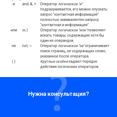
и
and, &, +
Оператор
логическое "и"
подразумевается, его можно опускать:
запрос "контактная информация"
полностью эквивалентен запросу
"контактная и информация".
или
or, |
Оператор
логическое "или"
позволяет
искать товары, содержащие хотя бы
один из операндов.
не
not, ~
Оператор
логическое "не"
ограничивает
поиск страниц, не содержащих слово,
указанное после оператора.
( )
Круглые скобки
задают порядок
действия логических операторов.
Нужна консультация?