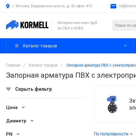
г. Москва, Варшавское шоссе, д. 42 офис 412
td@kormel
Интернет-магазин труб
из ПВХ и ХПВХ
Каталог товаров
Главная
/
Каталог товаров
/
Запорная арматура ПВХ с электроприв
Запорная арматура ПВХ с электроп
Скрыть фильтр
За
эл
Цена
Диаметр
PN
По популярности