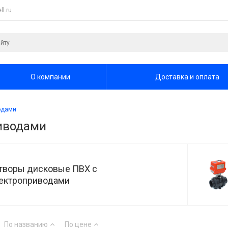
l.ru
О компании
Доставка и оплата
одами
риводами
творы дисковые ПВХ с
ектроприводами
По названию
По цене